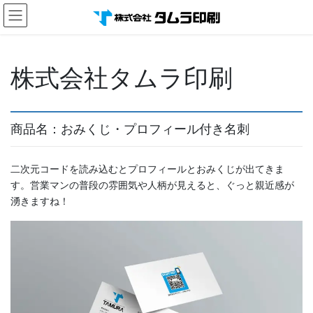
コ
ナ
ン
ビ
テ
ゲ
ン
ー
ツ
シ
株式会社タムラ印刷
へ
ョ
ス
ン
キ
に
ッ
移
商品名：おみくじ・プロフィール付き名刺
プ
動
二次元コードを読み込むとプロフィールとおみくじが出てきま
す。営業マンの普段の雰囲気や人柄が見えると、ぐっと親近感が
湧きますね！