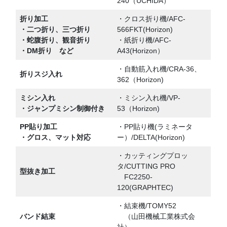
240（UCHIDA）
折り加工
・クロス折り機/AFC-
・二つ折り、三つ折り
566FKT(Horizon)
・蛇腹折り、観音折り
・紙折り機/AFC‐
・DM折り など
A43(Horizon）
・自動筋入れ機/CRA-36、
折りスジ入れ
362（Horizon)
ミシン入れ
・ミシン入れ機/VP-
・ジャンプミシン制御付き
53（Horizon)
PP貼り加工
・PP貼り機(ラミネータ
・グロス、マット対応
ー）/DELTA(Horizon)
・カッティングプロッ
タ/CUTTING PRO
型抜き加工
FC2250-
120(GRAPHTEC)
・結束機/TOMY52
バンド結束
（山田機械工業株式会