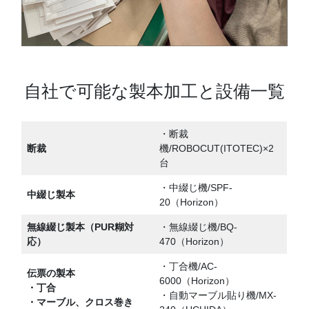
自社で可能な製本加工と設備一覧
・断裁
断裁
機/ROBOCUT(ITOTEC)×2
台
・中綴じ機/SPF-
中綴じ製本
20（Horizon）
無線綴じ製本（PUR糊対
・無線綴じ機/BQ-
応）
470（Horizon）
・丁合機/AC-
伝票の製本
6000（Horizon）
・丁合
・自動マーブル貼り機/MX-
・マーブル、クロス巻き