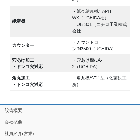
社）
・紙帯結束機/TAPIT-
WX（UCHIDA社）
紙帯機
OB-301（ニチロ工業株式
会社）
・カウントロ
カウンター
ン/N2500（UCHIDA）
穴あけ加工
・穴あけ機/LA-
・ドンコ穴対応
2（UCHIDA）
角丸加工
・角丸機/ST-1型（佐藤鉄工
・ドンコ穴対応
所）
設備概要
会社概要
社員紹介(営業)