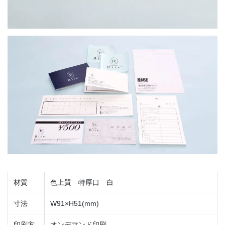
材質
色上質 特厚口 白
寸法
W91×H51(mm)
印刷方
オンデマンド印刷