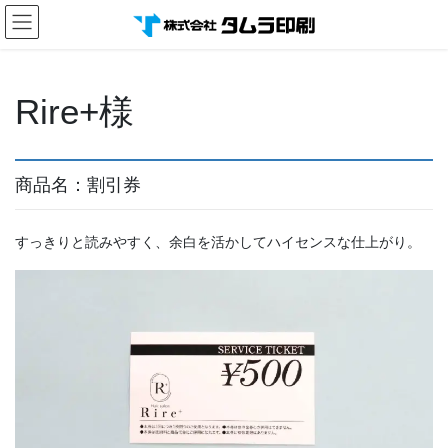
コ
ナ
ン
ビ
テ
ゲ
ン
ー
ツ
シ
Rire+様
へ
ョ
ス
ン
キ
に
ッ
移
商品名：割引券
プ
動
すっきりと読みやすく、余白を活かしてハイセンスな仕上がり。