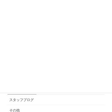
【制作事例】折鶴再生紙「平和おりひめ」とエン
ボス加工で上品な仕上がりに
2026.06.10
Googleアナリティクス(GA4)で年齢・性別のデー
タを見る方法
2026.06.10
名刺にインスタやLINEのQRを載せたい！どの画
像を渡せばいいの？
2026.06.04
カテゴリー
スタッフブログ
その他