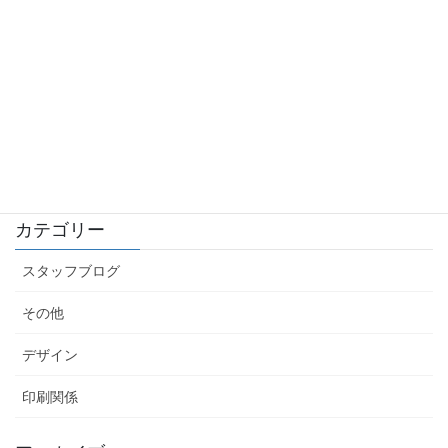
Googleアナリティクス(GA4)で年齢・性別のデータを
見る方法
2026.06.10
名刺にインスタやLINEのQRを載せたい！どの画像を
渡せばいいの？
2026.06.04
カテゴリー
スタッフブログ
その他
デザイン
印刷関係