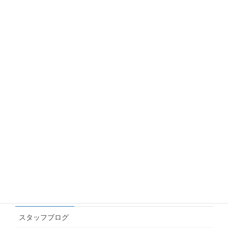
2026.07.17
【制作事例】折鶴再生紙「平和おりひめ」とエン
ボス加工で上品な仕上がりに
2026.06.10
Googleアナリティクス(GA4)で年齢・性別のデー
タを見る方法
2026.06.10
名刺にインスタやLINEのQRを載せたい！どの画
像を渡せばいいの？
2026.06.04
カテゴリー
スタッフブログ