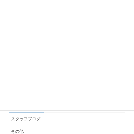
【制作事例】折鶴再生紙「平和おりひめ」とエン
ボス加工で上品な仕上がりに
2026.06.10
Googleアナリティクス(GA4)で年齢・性別のデー
タを見る方法
2026.06.10
名刺にインスタやLINEのQRを載せたい！どの画
像を渡せばいいの？
2026.06.04
カテゴリー
スタッフブログ
その他