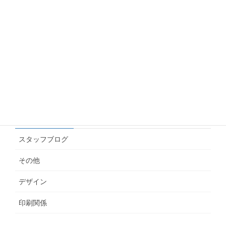
Googleアナリティクス(GA4)で年齢・性別のデー
タを見る方法
2026.06.10
名刺にインスタやLINEのQRを載せたい！どの画
像を渡せばいいの？
2026.06.04
カテゴリー
スタッフブログ
その他
デザイン
印刷関係