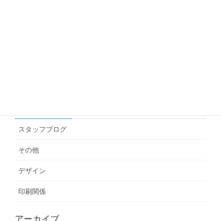
Googleアナリティクス(GA4)で年齢・性別のデー
タを見る方法
2026.06.10
名刺にインスタやLINEのQRを載せたい！どの画
像を渡せばいいの？
2026.06.04
カテゴリー
スタッフブログ
その他
デザイン
印刷関係
アーカイブ