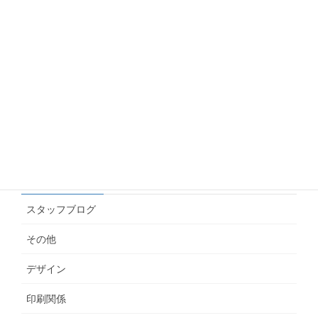
Googleアナリティクス(GA4)で年齢・性別のデー
タを見る方法
2026.06.10
名刺にインスタやLINEのQRを載せたい！どの画
像を渡せばいいの？
2026.06.04
カテゴリー
スタッフブログ
その他
デザイン
印刷関係